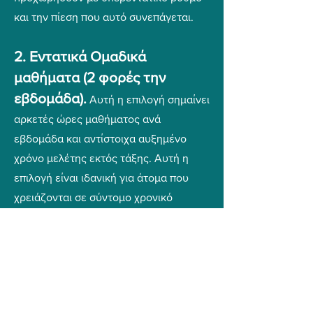
και την πίεση που αυτό συνεπάγεται.
2. Εντατικά Ομαδικά
μαθήματα (2 φορές την
εβδομάδα)
.
Αυτή η επιλογή σημαίνει
αρκετές ώρες μαθήματος ανά
εβδομάδα και αντίστοιχα αυξημένο
χρόνο μελέτης εκτός τάξης. Αυτή η
επιλογή είναι ιδανική για άτομα που
χρειάζονται σε σύντομο χρονικό
διάστημα να πετύχουν αποτελέσματα,
είτε στην επικοινωνιακή δεξιότητα, είτε
στην απόκτηση διπλώματος. Σε
περίπτωση που χρειάζεσαι να
χρησιμοποιήσεις άμεσα τη γλώσσα ή να