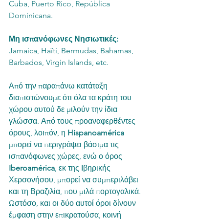
Cuba, Puerto Rico, República 
Dominicana.
Μη ισπανόφωνες Νησιωτικές:
Jamaica, Haïtí, Bermudas, Bahamas, 
Barbados, Virgin Islands, etc.
Από την παραπάνω κατάταξη 
διαπιστώνουμε ότι όλα τα κράτη του 
χώρου αυτού δε μιλούν την ίδια 
γλώσσα. Από τους προαναφερθέντες 
όρους, λοιπόν, η 
Hispanoamérica 
μπορεί να περιγράψει βάσιμα τις 
ισπανόφωνες χώρες, ενώ ο όρος 
Iberoamérica
, εκ της Ιβηρικής 
Χερσονήσου, μπορεί να συμπεριλάβει 
και τη Βραζιλία, που μιλά πορτογαλικά. 
Ωστόσο, και οι δύο αυτοί όροι δίνουν 
έμφαση στην επικρατούσα, κοινή 