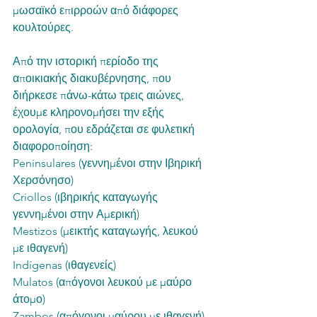
μωσαϊκό επιρροών από διάφορες 
κουλτούρες.
Από την ιστορική περίοδο της 
αποικιακής διακυβέρνησης, που 
διήρκεσε πάνω-κάτω τρεις αιώνες, 
έχουμε κληρονομήσει την εξής 
ορολογία, που εδράζεται σε φυλετική 
διαφοροποίηση:
Peninsulares (γεννημένοι στην Ιβηρική 
Χερσόνησο)
Criollos (ιβηρικής καταγωγής 
γεννημένοι στην Αμερική)
Mestizos (μεικτής καταγωγής, λευκού 
με ιθαγενή)
Indígenas (ιθαγενείς)
Mulatos (απόγονοι λευκού με μαύρο 
άτομο)
Zambos (απόγονοι μαύρου με ιθαγενή) 