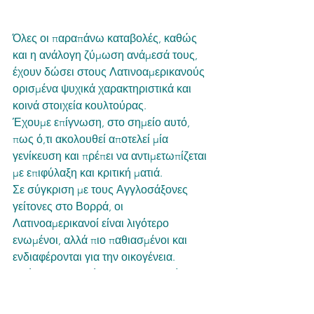
Όλες οι παραπάνω καταβολές, καθώς 
και η ανάλογη ζύμωση ανάμεσά τους, 
έχουν δώσει στους Λατινοαμερικανούς 
ορισμένα ψυχικά χαρακτηριστικά και 
κοινά στοιχεία κουλτούρας. 
Έχουμε επίγνωση, στο σημείο αυτό, 
πως ό,τι ακολουθεί αποτελεί μία 
γενίκευση και πρέπει να αντιμετωπίζεται 
με επιφύλαξη και κριτική ματιά.
Σε σύγκριση με τους Αγγλοσάξονες 
γείτονες στο Βορρά, οι 
Λατινοαμερικανοί είναι λιγότερο 
ενωμένοι, αλλά πιο παθιασμένοι και 
ενδιαφέρονται για την οικογένεια. 
Απόρροια πιθανότατα της μακρινής 
ιβηρικής επιρροής είναι η έντονη 
ατομική συνείδηση.