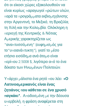
ότι οι είκοσι χώρες εξακολουθούν να 
είναι κυρίως παραγωγοί πρώτων υλών, 
παρά τα προγράμματα εκβιομηχάνισης 
στην Αργεντινή, το Μεξικό, τη Βραζιλία, 
τη Χιλή και την Κολομβία. Ολόκληρη η 
περιοχή της Κεντρικής & Νότιας 
Αμερικής χαρακτηρίζεται ως 
"αναπτυσσόμενη" (ευφημισμός για 
το"υποανάπτυκτη"), γιατί το μέσο 
ετήσιο εισόδημα ανά άτομο είναι 
περίπου 2.5008 $, λιγότερο από το ένα 
δέκατο των Ηνωμένων Πολιτειών. 
Υπάρχει μάλιστα ένα ρητό που λέει  
«Ο 
Λατινοαμερικανός είναι ένας 
ζητιάνος που κάθεται σε ένα χρυσό 
παγκάκι".  
Αποδοσμένη με την δέουσα 
υπερβολή, η φράση αναφέρεται στη 