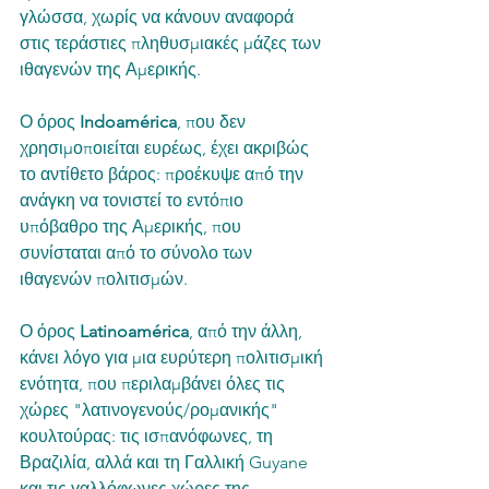
γλώσσα, χωρίς να κάνουν αναφορά 
στις τεράστιες πληθυσμιακές μάζες των 
ιθαγενών της Αμερικής.
Ο όρος 
Indoamérica
, που δεν 
χρησιμοποιείται ευρέως, έχει ακριβώς 
το αντίθετο βάρος: προέκυψε από την 
ανάγκη να τονιστεί το εντόπιο 
υπόβαθρο της Αμερικής, που 
συνίσταται από το σύνολο των 
ιθαγενών πολιτισμών.
Ο όρος 
Latinoamérica
, από την άλλη, 
κάνει λόγο για μια ευρύτερη πολιτισμική 
ενότητα, που περιλαμβάνει όλες τις 
χώρες "λατινογενούς/ρομανικής" 
κουλτούρας: τις ισπανόφωνες, τη 
Βραζιλία, αλλά και τη Γαλλική Guyane 
και τις γαλλόφωνες χώρες της 