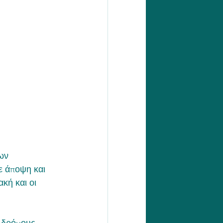
ων 
ε άποψη και 
κή και οι 