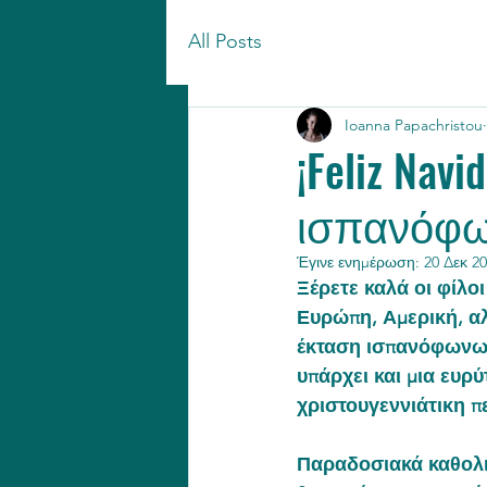
All Posts
Ioanna Papachristou
¡Feliz Nav
ισπανόφω
Έγινε ενημέρωση:
20 Δεκ 2
Ξέρετε καλά οι φίλοι
Ευρώπη, Αμερική, αλλ
έκταση ισπανόφωνων 
υπάρχει και μια ευρ
χριστουγεννιάτικη π
Παραδοσιακά καθολικ