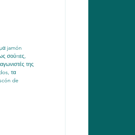
γμα jamón 
ως σούπες, 
ταγωνιστές της 
os, τα 
scón de 