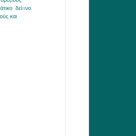
ς δρόμους 
άτικο  δείπνο.
ούς και 