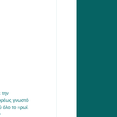
 την 
ευρέως γνωστό 
 όλο το πρωί. 
 