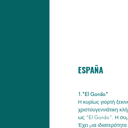
ESPAÑA
1."El Gordo"
Η κυρίως γιορτή ξεκιν
χριστουγεννιάτικη κλ
ως "El Gordo". Η συμ
Έχει μια ιδιαιτερότητ